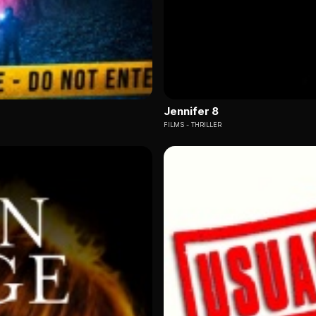
Jennifer 8
FILMS
THRILLER