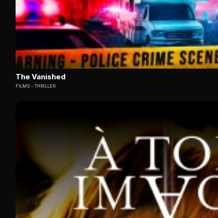
The Vanished
FILMS
THRILLER