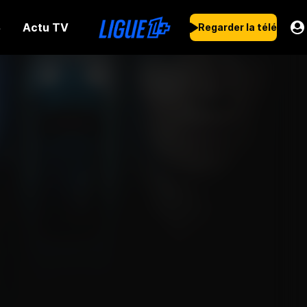
Actu TV
s
Regarder la télé