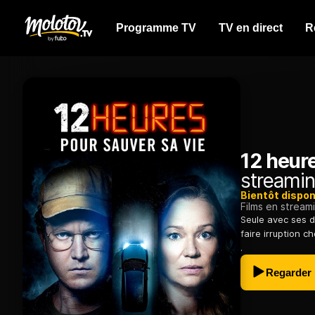
Programme TV
TV en direct
R
12 heure
streamin
Bientôt dispon
Films en stream
Seule avec ses d
faire irruption ch
.
Regarder