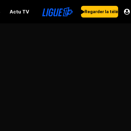
Actu TV
s
Regarder la télé