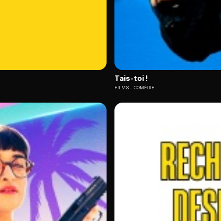
Tais-toi !
FILMS
COMÉDIE