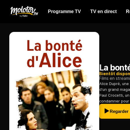
Programme TV
TV en direct
R
La bonté
Bientôt dispon
Films en stream
Alice Dupré, une
d'un grand magas
Paul Crocetti, un
condamner pour d
Regarder