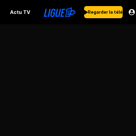
Actu TV
s
Regarder la télé