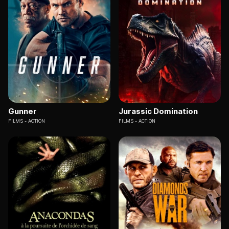
Gunner
Jurassic Domination
FILMS
ACTION
FILMS
ACTION