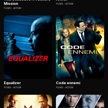
Mission
FILMS
ACTION
FILMS
ACTION
Equalizer
Code ennemi
FILMS
ACTION
FILMS
ACTION