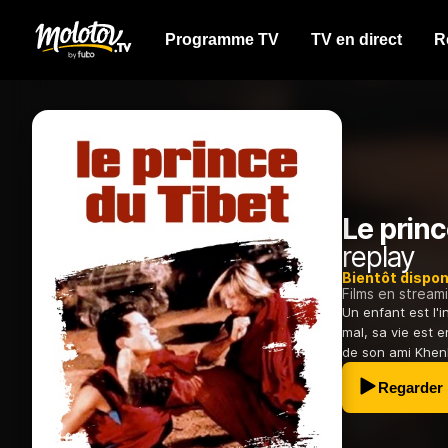
Programme TV
TV en direct
R
Le princ
replay
Bientôt dispon
Films en stream
Un enfant est l'
mal, sa vie est 
de son ami Khenlu
Regarder