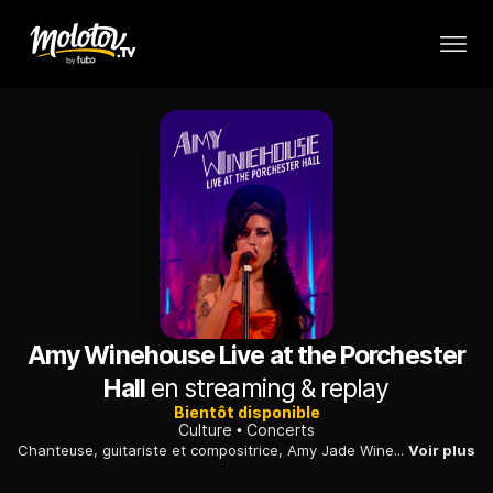
Amy Winehouse Live at the Porchester
Hall
en streaming & replay
Bientôt disponible
Culture
Concerts
Chanteuse, guitariste et compositrice, Amy Jade Winehouse est devenue une figure emblématique de la nouvelle génération soul que la presse compare volontiers à Sarah Vaughan ou Macy Gray. Enregistré en mars 2007, juste après sa victoire aux Brit Award où elle a remporté le prix de meilleure interprète féminine de l'année, ce concert filmé pour la BBC dans le cadre du Porchester Hall confirme son talent.
Voir plus