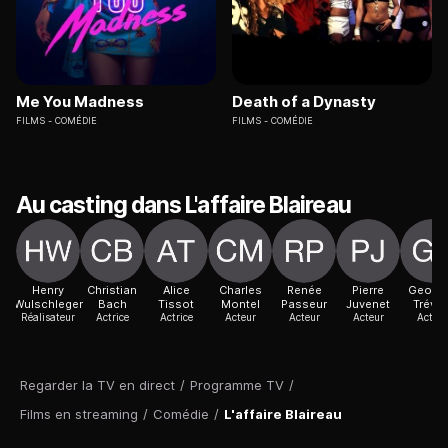
Me You Madness
Death of a Dynasty
FILMS
COMÉDIE
FILMS
COMÉDIE
Au casting dans L'affaire Blaireau
Henry
Christian
Alice
Charles
Renée
Pierre
Georg
Wulschleger
Bach
Tissot
Montel
Passeur
Juvenet
Trévill
Réalisateur
Actrice
Actrice
Acteur
Acteur
Acteur
Acteur
Regarder la TV en direct
/
Programme TV
/
Films en streaming
/
Comédie
/
L'affaire Blaireau