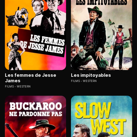
Les femmes de Jesse
Les impitoyables
James
FILMS
WESTERN
FILMS
WESTERN