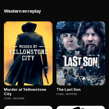
Western en replay
Murder at Yellowstone
The Last Son
City
FILMS
WESTERN
FILMS
WESTERN