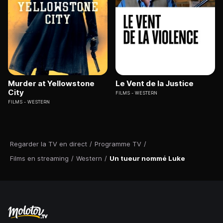
Murder at Yellowstone
Le Vent de la Justice
City
FILMS
WESTERN
FILMS
WESTERN
Regarder la TV en direct
/
Programme TV
/
Films en streaming
/
Western
/
Un tueur nommé Luke