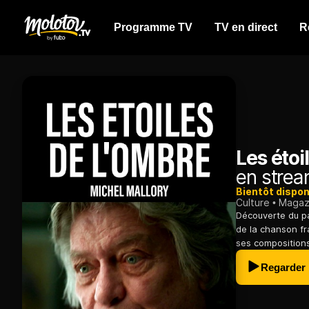
Programme TV
TV en direct
R
Les étoi
en strea
Bientôt dispon
Culture
Magazi
Découverte du pa
de la chanson fr
ses compositions
Regarder