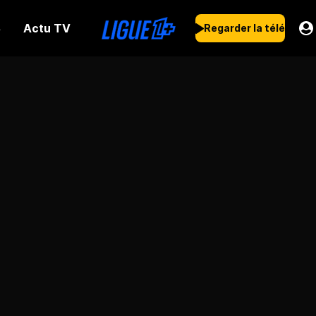
Actu TV
s
Regarder la télé