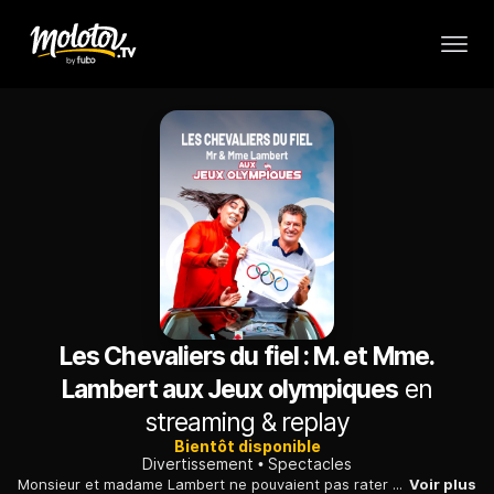
Les Chevaliers du fiel : M. et Mme.
Lambert aux Jeux olympiques
en
streaming & replay
Bientôt disponible
Divertissement
Spectacles
Monsieur et madame Lambert ne pouvaient pas rater cet événement mondial que sont les Jeux olympiques, dont l'édition 2024 se déroule sur le sol français. Le rêve de Martine est d'assister à l'épreuve de gymnastique rythmique. Ils louent un appartement via Airbnb, ils achètent des billets en ligne, mais lorsqu'ils arrivent à Paris, la galère commence. Les Lambert vivront-ils une aventure unique et hilarante ? Les Chevaliers du fiel s'en donnent à coeur joie en conviant leur couple emblématique à l'événement sportif de 2024.
Voir plus