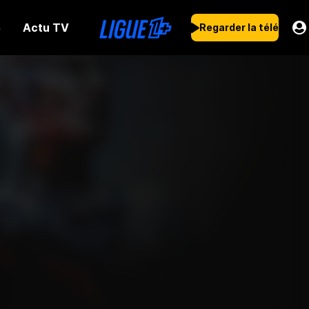
Actu TV
s
Regarder la télé