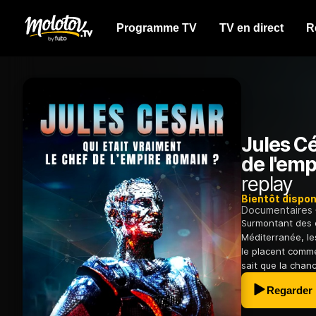
Programme TV
TV en direct
R
Jules Cé
de l'emp
replay
Bientôt dispon
Documentaires
Surmontant des o
Méditerranée, le
le placent comme
sait que la chanc
Regarder