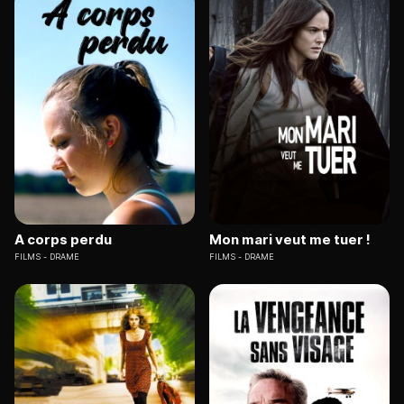
A corps perdu
Mon mari veut me tuer !
FILMS
DRAME
FILMS
DRAME