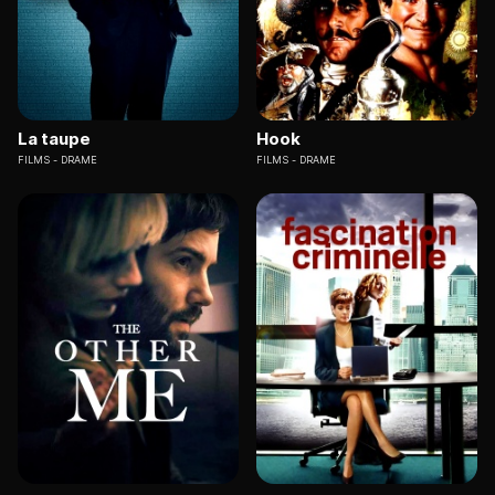
La taupe
Hook
FILMS
DRAME
FILMS
DRAME