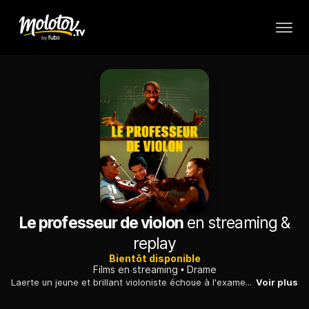
Le professeur de violon
en streaming &
replay
Bientôt disponible
Films en streaming
Drame
Laerte un jeune et brillant violoniste échoue à l'examen d'entrée du prestigieux conservatoire de Sao Paulo. Et tout cela à cause du trac. Après une période de découragement il est amené à donner des cours dans la grande favela d'Heliopolis, un lieu de dénuement et de criminalité. Face à des jeunes désorientés, il va petit à petit gagner l'estime de ses élèves par la passion de la musique, la disc
Voir plus