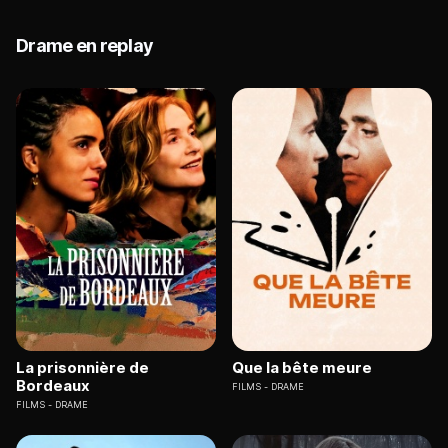
Drame en replay
La prisonnière de
Que la bête meure
Bordeaux
FILMS
DRAME
FILMS
DRAME