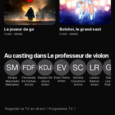
Le joueur de go
Bolshoi, le grand saut
FILMS
DRAME
FILMS
DRAME
Au casting dans Le professeur de violon
Sérgio
Fernanda
Kaique De
Elzio Vieira
Sandra
Lázaro
Gabrie
Machado
De Freitas
Jesus
Acteur
Corveloni
Ramos
Lacer
Réalisateur
Actrice
Acteur
Actrice
Acteur
Producte
Regarder la TV en direct
/
Programme TV
/