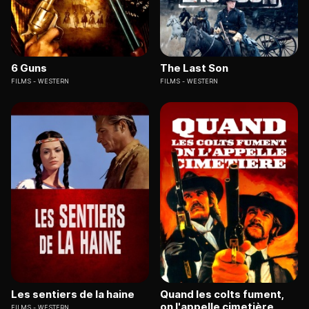
6 Guns
The Last Son
FILMS
WESTERN
FILMS
WESTERN
Les sentiers de la haine
Quand les colts fument,
on l'appelle cimetière
FILMS
WESTERN