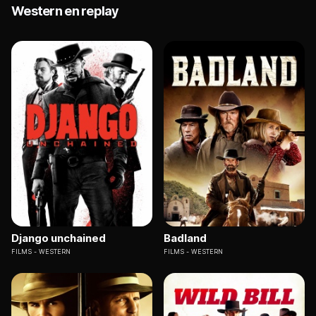
Western en replay
Django unchained
Badland
FILMS
WESTERN
FILMS
WESTERN