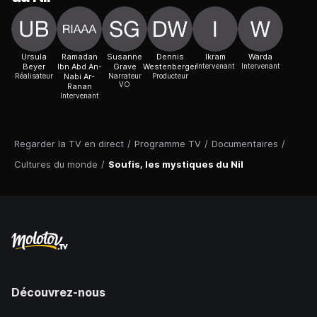
Ursula
Ramadan
Susanne
Dennis
Ikram
Warda
Beyer
Ibn Abd An-
Grave
Westenberger
Intervenant
Intervenant
Réalisateur
Nabi Ar-
Narrateur
Producteur
VO
Ranan
Intervenant
Regarder la TV en direct
/
Programme TV
/
Documentaires
/
Cultures du monde
/
Soufis, les mystiques du Nil
Découvrez-nous