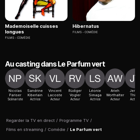
Mademoiselle cuisses
Hibernatus
longues
FILMS
COMÉDIE
FILMS
COMÉDIE
Au casting dans Le Parfum vert
Nicolas
Sandrine
Vincent
Rüdiger
Léonie
Arieh
Jenn
Pariser
Kiberlain
Lacoste
Vogler
Simaga
Worthalter
Thia
Scénariste
Actrice
Acteur
Acteur
Actrice
Acteur
Actric
Regarder la TV en direct
/
Programme TV
/
Films en streaming
/
Comédie
/
Le Parfum vert