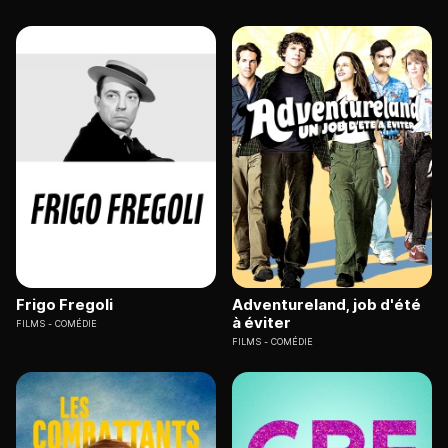
Frigo Fregoli
Adventureland, job d'été
à éviter
FILMS
COMÉDIE
FILMS
COMÉDIE