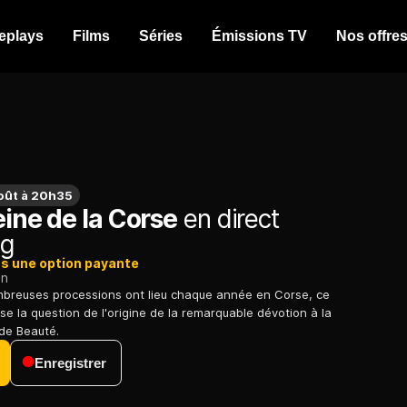
eplays
Films
Séries
Émissions TV
Nos offre
oût à 20h35
eine de la Corse
en direct
ng
ns une option payante
on
mbreuses processions ont lieu chaque année en Corse, ce
e la question de l'origine de la remarquable dévotion à la
 de Beauté.
Enregistrer