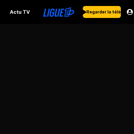
Actu TV
s
Regarder la télé