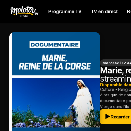
Programme TV
TV en direct
R
Mercredi 12 A
Marie, r
streami
Disponible da
Culture
Religi
Alors que de no
documentaire pos
Vierge dans l'île
Regarder