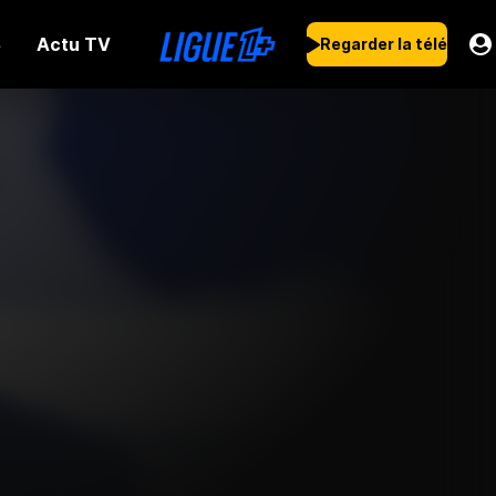
Actu TV
s
Regarder la télé