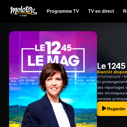
Programme TV
TV en direct
R
Le 1245 
Bientôt dispon
Informations
M
En prolongement 
des reportages 
des chroniqueurs
conseils pratiqu
Regarder