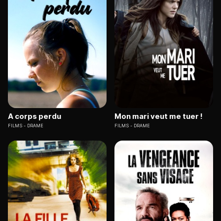
A corps perdu
Mon mari veut me tuer !
FILMS
DRAME
FILMS
DRAME