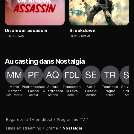
Un amour assassin
Breakdown
FILMS
DRAME
FILMS
DRAME
Au casting dans Nostalgia
Mario
Pierfrancesco
Aurora
Francesco
Sofia
Tommaso
Salvato
Martone
Favino
Quattrocchi
Di Leva
Essaïdi
Ragno
Strian
Réalisateur
Acteur
Actrice
Acteur
Actrice
Acteur
Acteur
Regarder la TV en direct
/
Programme TV
/
Films en streaming
/
Drame
/
Nostalgia