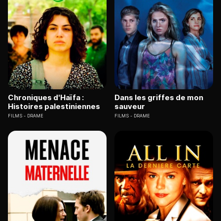
Chroniques d'Haïfa :
Dans les griffes de mon
Histoires palestiniennes
sauveur
FILMS
DRAME
FILMS
DRAME