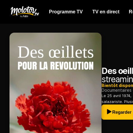
Programme TV
TV en direct
R
Des oeil
streamin
Bientôt dispon
Documentaires
Le 25 avril 1974, 
salazariste. Plus
Regarder