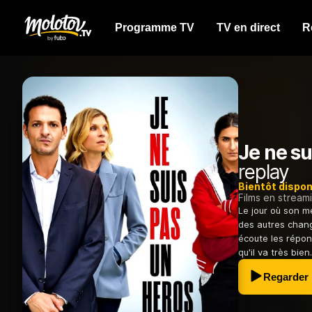
Programme TV
TV en direct
R
Je ne su
replay
Bientôt dispon
Films en stream
Le jour où son m
des autres change
écoute les répons
qu'il va très bien.
Regarder