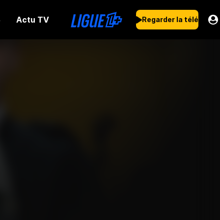
Actu TV
s
Regarder la télé