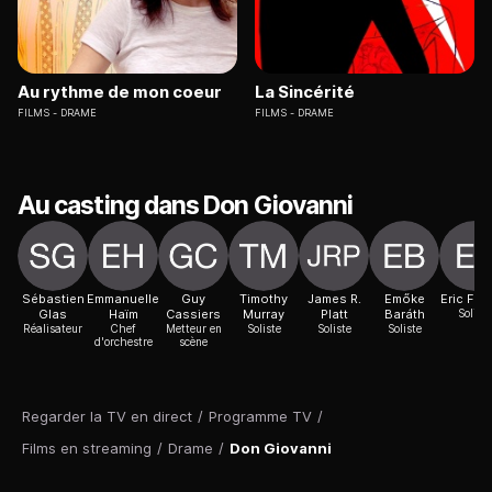
Au rythme de mon coeur
La Sincérité
FILMS
DRAME
FILMS
DRAME
Au casting dans Don Giovanni
Sébastien
Emmanuelle
Guy
Timothy
James R.
Emőke
Eric Ferr
Glas
Haïm
Cassiers
Murray
Platt
Baráth
Soliste
Réalisateur
Chef
Metteur en
Soliste
Soliste
Soliste
d'orchestre
scène
Regarder la TV en direct
/
Programme TV
/
Films en streaming
/
Drame
/
Don Giovanni