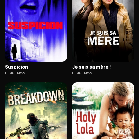
Suspicion
Je suis sa mère !
FILMS
DRAME
FILMS
DRAME