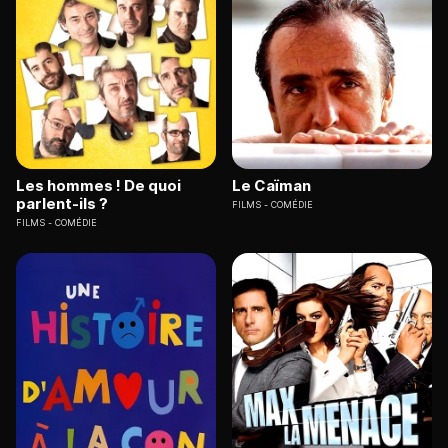
Les hommes ! De quoi
Le Caïman
parlent-ils ?
FILMS
COMÉDIE
FILMS
COMÉDIE