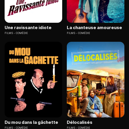
Une ravissante idiote
La chanteuse amoureuse
FILMS
COMÉDIE
FILMS
COMÉDIE
Du mou dans la gâchette
Délocalisés
FILMS
COMÉDIE
FILMS
COMÉDIE