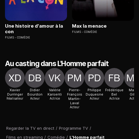
Une histoire d'amour à la
Max la menace
con
FILMS
COMÉDIE
FILMS
COMÉDIE
Au casting dans L'Homme parfait
Xavier
Didier
Valérie
Pierre-
Philippe
Frédérique
Marti
Durringer
Bourdon
Karsenti
François
Duquesne
Bel
Gillis
Réalisateur
Acteur
Actrice
Martin-
Acteur
Actrice
Acteur
Laval
Acteur
Regarder la TV en direct
/
Programme TV
/
Films en streaming
/
Comédie
/
L'Homme parfait