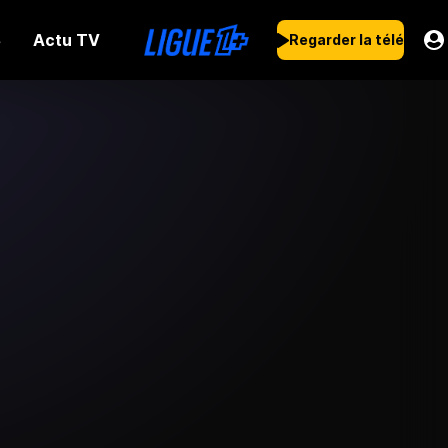
Actu TV
s
Regarder la télé