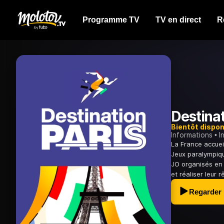
Programme TV
TV en direct
R
Destinat
Bientôt dispon
Informations
I
La France accueil
Jeux paralympiqu
JO organisés en F
et réaliser leur 
Regarder