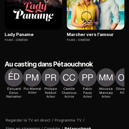
Lady Paname
Marcher vers l'amour
FILMS
COMÉDIE
FILMS
COMÉDIE
Au casting dans Pétaouchnok
Édouard
Pio Marmaï
Philippe
Camille
Pablo
Moussa
Olivia C
Deluc
Acteur
Rebbot
Chamoux
Pauly
Mansaly
Actric
Réalisateur
Acteur
Actrice
Acteur
Acteur
Regarder la TV en direct
/
Programme TV
/
Films en streaming
/
Comédie
/
Pétaouchnok