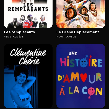
Les remplaçants
Le Grand Déplacement
FILMS
COMÉDIE
FILMS
COMÉDIE