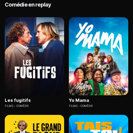
Comédie en replay
Les fugitifs
Yo Mama
FILMS
COMÉDIE
FILMS
COMÉDIE