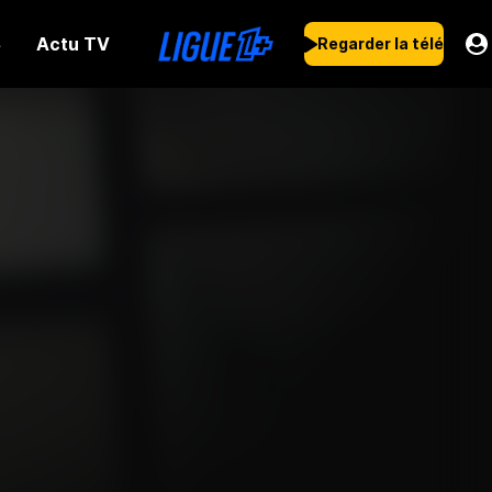
Actu TV
s
Regarder la télé