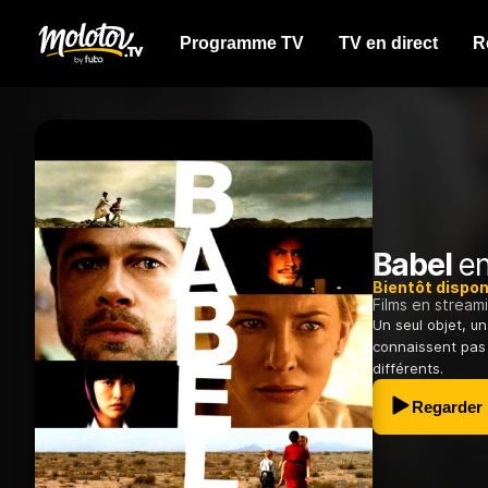
Programme TV
TV en direct
R
Babel
en
Bientôt dispon
Films en stream
Un seul objet, u
connaissent pas
différents.
Regarder