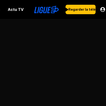
Actu TV
s
Regarder la télé