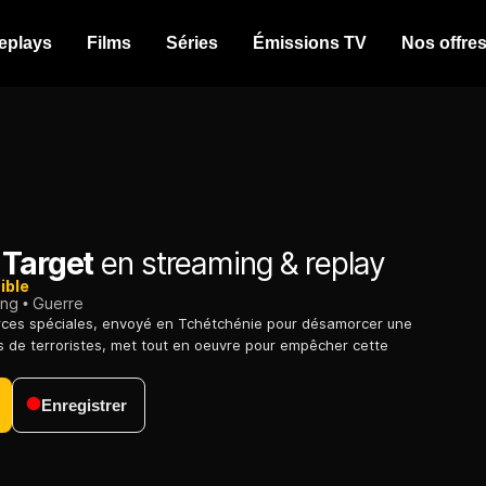
eplays
Films
Séries
Émissions TV
Nos offre
 Target
en streaming & replay
ible
ing
Guerre
rces spéciales, envoyé en Tchétchénie pour désamorcer une
 de terroristes, met tout en oeuvre pour empêcher cette
Enregistrer