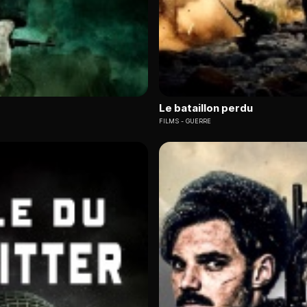
Le bataillon perdu
FILMS
GUERRE