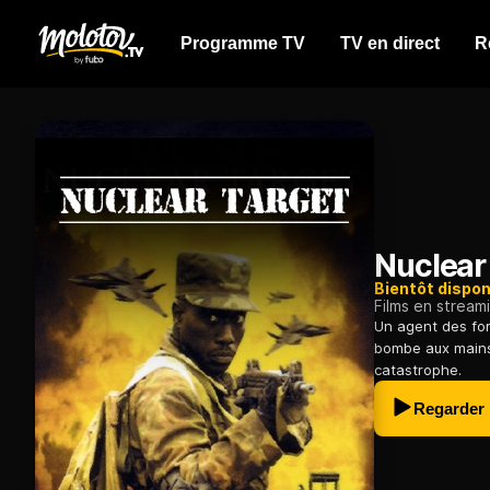
Programme TV
TV en direct
R
Nuclear
Bientôt dispon
Films en stream
Un agent des fo
bombe aux mains
catastrophe.
Regarder