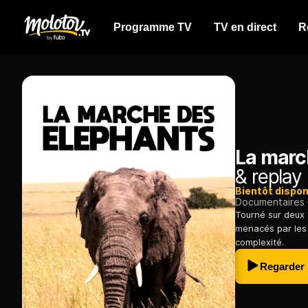
Programme TV
TV en direct
R
La marc
& replay
Bientôt dispon
Documentaires
Tourné sur deux 
menacés par les 
complexité.
Regarder