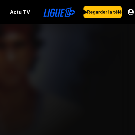
Actu TV
s
Regarder la télé