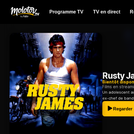
Programme TV
TV en direct
R
Rusty J
Bientôt dispon
Films en stream
Un adolescent au
ex-chef de bande
Regarder