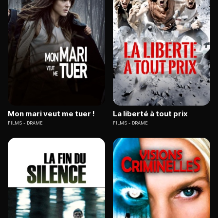
Mon mari veut me tuer !
La liberté à tout prix
FILMS
DRAME
FILMS
DRAME