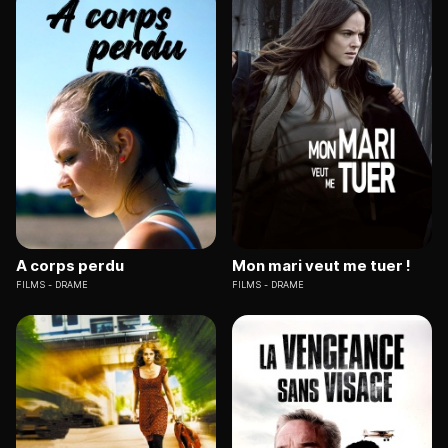
A corps perdu
Mon mari veut me tuer !
FILMS
DRAME
FILMS
DRAME