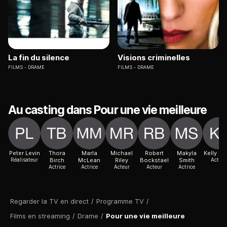
La fin du silence
Visions criminelles
FILMS
DRAME
FILMS
DRAME
Au casting dans Pour une vie meilleure
Peter Levin
Thora
Marla
Michael
Robert
Makyla
Kelly Ly
Réalisateur
Birch
McLean
Riley
Bockstael
Smith
Actric
Actrice
Actrice
Acteur
Acteur
Actrice
Regarder la TV en direct
/
Programme TV
/
Films en streaming
/
Drame
/
Pour une vie meilleure