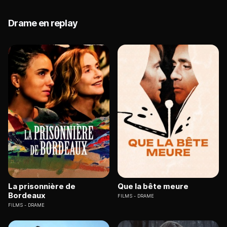
Drame en replay
La prisonnière de
Que la bête meure
Bordeaux
FILMS
DRAME
FILMS
DRAME