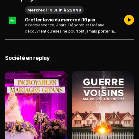
Mercredi 19 Juin à 22h48
Greffer la vie du mercredi 19 juin
A l'adolescence, Anaïs, Déborah et Océane
découvrent qu'elles ne pourront jamais porter la
vie. Comme une femme sur 4 500, les jeunes
femmes sont atteintes du syndrome MRKH. Nées
sans utérus, toute grossesse leur est impossible.
Un espoir fou leur a cependant permis d'espérer
Société en replay
l'impossible : la greffe d'utérus.