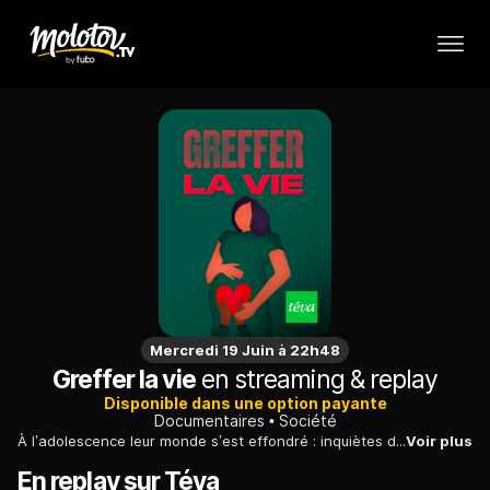
Mercredi 19 Juin à 22h48
Greffer la vie
en streaming & replay
Disponible dans une option payante
Documentaires
Société
À l’adolescence leur monde s’est effondré : inquiètes de ne pas avoir leurs règles, elles découvrent qu’elles ne pourront jamais porter la vie. Comme une femme sur 4 500, Anaïs, Déborah et Océane sont atteintes du syndrome MRKH. Nées sans utérus, toute grossesse leur est impossible. Elles ont dû affronter ce terrible deuil, chacune à sa manière, mais un espoir fou leur a permis d’espérer l’impossible : la greffe d’utérus. Jusqu’où irions-nous pour porter la vie ? Pourquoi donner son utérus ? Que cherche-t-on à réparer ? Comment un tel exploit médical est-il possible ? Un film de femmes, de maternité, de science et de miracle.
Voir plus
En replay sur Téva