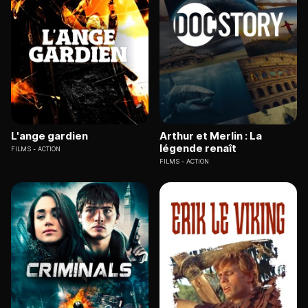
L'ange gardien
Arthur et Merlin : La
légende renaît
FILMS
ACTION
FILMS
ACTION