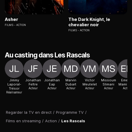
Asher
The Dark Knight, le
chevalier noir
FILMS
ACTION
FILMS
ACTION
Au casting dans Les Rascals
Jimmy
Jonathan
Jonathan
Marvin
Victor
Missoum
Emeric
Laporal-
Feltre
Eap
Dubart
Meutelet
Slimani
Mamilo
Trésor
Acteur
Acteur
Acteur
Acteur
Acteur
Acteur
Réalisateur
Regarder la TV en direct
/
Programme TV
/
Films en streaming
/
Action
/
Les Rascals