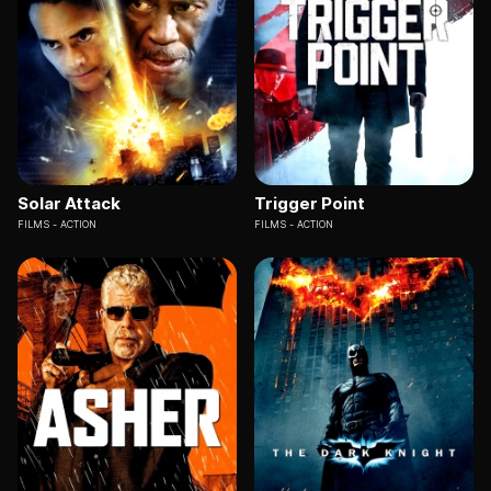
Solar Attack
Trigger Point
FILMS
ACTION
FILMS
ACTION