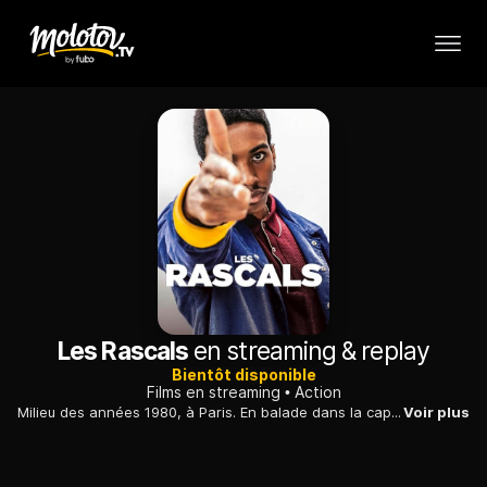
Les Rascals
en streaming & replay
Bientôt disponible
Films en streaming
Action
Milieu des années 1980, à Paris. En balade dans la capitale, un groupe de jeunes banlieusards croise par hasard un jeune skinhead impliqué dans une rixe avec l'un d'entre eux. Les coups ne tardent pas à pleuvoir, sous l'œil discret et attentif de la petite soeur du jeune extrémiste pris à partie...
Voir plus