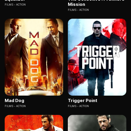
Mission
FILMS
ACTION
FILMS
ACTION
Mad Dog
Trigger Point
FILMS
ACTION
FILMS
ACTION