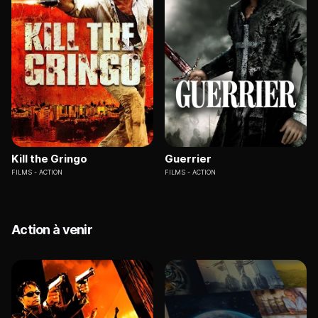
Kill the Gringo
Guerrier
FILMS
ACTION
FILMS
ACTION
Action à venir