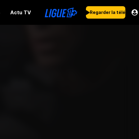
Actu TV
s
Regarder la télé