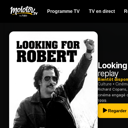
Programme TV
TV en direct
R
Looking
replay
Bientôt dispon
Culture
Ciném
Richard Copans, 
cinéma engagé de
1999.
Regarder