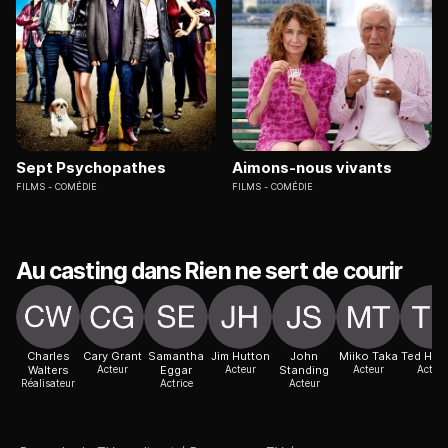
Sept Psychopathes
Aimons-nous vivants
FILMS
COMÉDIE
FILMS
COMÉDIE
Au casting dans Rien ne sert de courir
Charles
Cary Grant
Samantha
Jim Hutton
John
Miiko Taka
Ted Hart
Walters
Acteur
Eggar
Acteur
Standing
Acteur
Acteur
Réalisateur
Actrice
Acteur