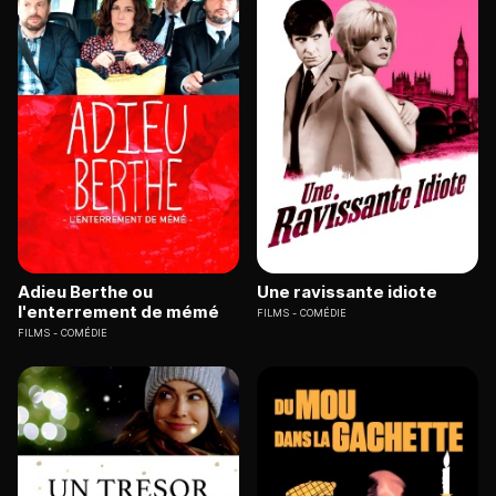
Adieu Berthe ou
Une ravissante idiote
l'enterrement de mémé
FILMS
COMÉDIE
FILMS
COMÉDIE