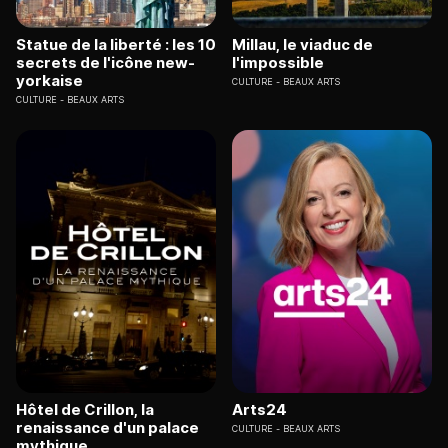
Statue de la liberté : les 10
Millau, le viaduc de
secrets de l'icône new-
l'impossible
yorkaise
CULTURE
BEAUX ARTS
CULTURE
BEAUX ARTS
Hôtel de Crillon, la
Arts24
renaissance d'un palace
CULTURE
BEAUX ARTS
mythique