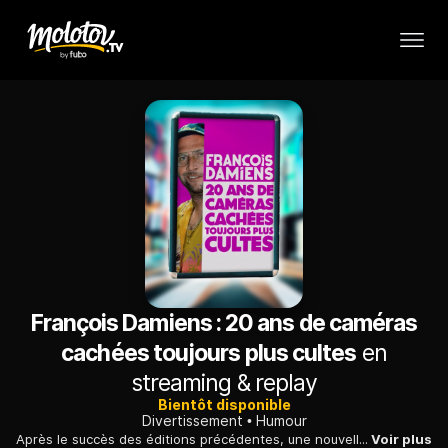
François Damiens : 20 ans de caméras
cachées toujours plus cultes
en
streaming & replay
Bientôt disponible
Divertissement
Humour
Après le succès des éditions précédentes, une nouvelle soirée est consacrée aux meilleures caméras cachées de François Damiens. En faux milliardaire égocentrique, en chauffeur de taxi déjanté ou encore en agent d'accueil incompétent, les fans vont retrouver le personnage de François l'embrouille.
Voir plus