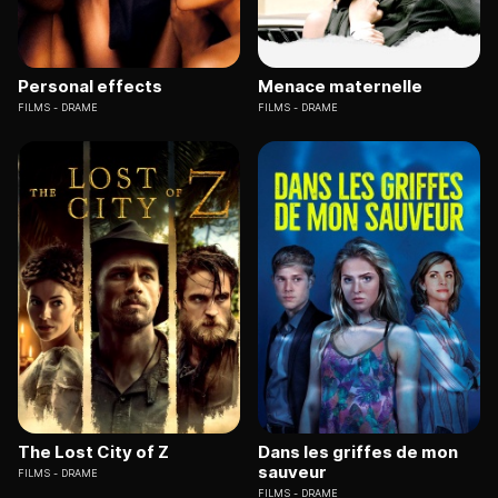
Personal effects
Menace maternelle
FILMS
DRAME
FILMS
DRAME
The Lost City of Z
Dans les griffes de mon
sauveur
FILMS
DRAME
FILMS
DRAME