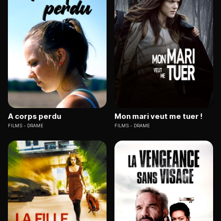
A corps perdu
Mon mari veut me tuer !
FILMS
DRAME
FILMS
DRAME