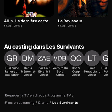
All in : La dernière carte
Le Ravisseur
FILMS
DRAME
FILMS
DRAME
Au casting dans Les Survivants
Guillaume
Denis
Zar Amir
Victoire Du
Oscar
Luca
Guillau
Renusson
Ménochet
Ebrahimi
Bois
Copp
Terracciano
Pottie
Réalisateur
Acteur
Acteur
Actrice
Acteur
Acteur
Acteur
Regarder la TV en direct
/
Programme TV
/
Films en streaming
/
Drame
/
Les Survivants