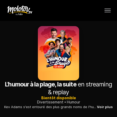
L'humour à la plage, la suite
en streaming
& replay
Bientôt disponible
Divertissement
Humour
Kev Adams s'est entouré des plus grands noms de l'humour avec Franck Dubosc, Nawell Madani, Jarry, Booder, Chantal Ladesou, Hakim Jemili, Laurie Péret, David Voinson, Ilyes Djadel, Mado La Niçoise, Thomas Deseur, Philippe Caverivière, Caroline Vigneaux, Jérémy Nadeau et Samuel Bambi avec un clin d'œil de Denis Brogniart.
Voir plus