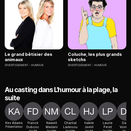
Le grand bêtisier des
Coluche, les plus grands
animaux
sketchs
DIVERTISSEMENT
HUMOUR
DIVERTISSEMENT
HUMOUR
Au casting dans L'humour à la plage, la
suite
Kev Adams
Franck
Nawell
Chantal
Hakim
Laurie
David
Présentateur
Dubosc
Madani
Ladesou
Jemili
Peret
Voins
Invité
Invitée
Invitée
Invité
Invitée
Invité