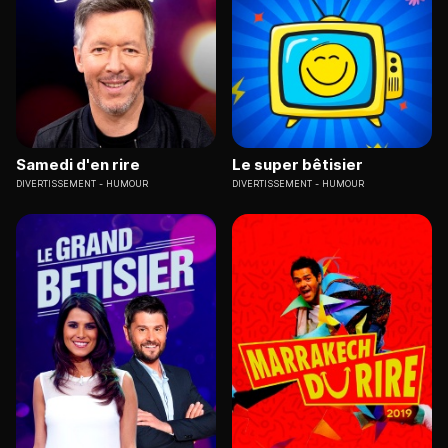
Samedi d'en rire
Le super bêtisier
DIVERTISSEMENT
HUMOUR
DIVERTISSEMENT
HUMOUR