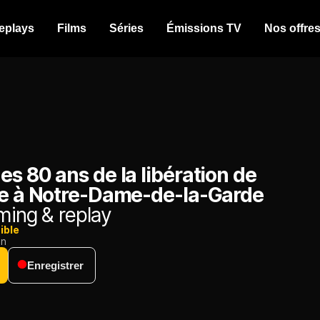
eplays
Films
Séries
Émissions TV
Nos offre
s 80 ans de la libération de
le à Notre-Dame-de-la-Garde
ming & replay
ible
on
Enregistrer