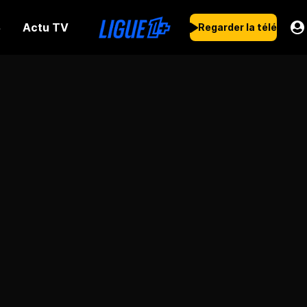
Actu TV
s
Regarder la télé