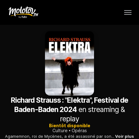
Richard Strauss : "Elektra", Festival de
Baden-Baden 2024
en streaming &
replay
Bientôt disponible
Culture
Opéras
Agamemnon, roi de Mycènes, a été assassiné par son épouse, Clytemnestre, et l'amant de celle-ci, Égisthe. Sa fille Électre est dévorée par un irrépressible désir de vengeance. Malgré les supplications de sa sœur Chrysothémis, qui la presse d'abandonner ses projets, la jeune princesse ne vit plus que dans l'attente du retour d'Oreste, leur frère, qu'elle veut voir accomplir la justice suprême.
Voir plus