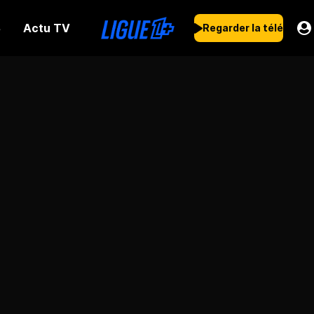
Actu TV
s
Regarder la télé