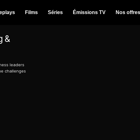
eplays
Films
Séries
Émissions TV
Nos offre
g &
ness leaders
he challenges