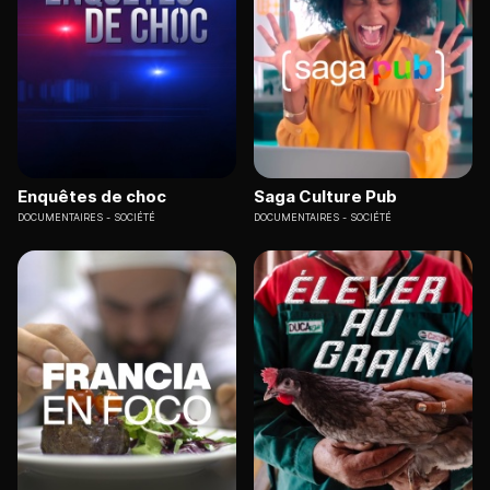
Enquêtes de choc
Saga Culture Pub
DOCUMENTAIRES
SOCIÉTÉ
DOCUMENTAIRES
SOCIÉTÉ