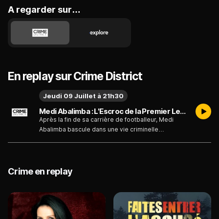
A regarder sur…
En replay sur Crime District
Jeudi 09 Juillet à 21h30
Medi Abalimba : L'Escroc de la Premier League du jeudi 09 juillet
Après la fin de sa carrière de footballeur, Medi
Abalimba bascule dans une vie criminelle
stupéfiante. Une histoire choquante se dévoile
alors qu'il se fait passer pour des stars du sport
afin d'escroquer de nombreuses victimes sans
méfiance.
Crime en replay