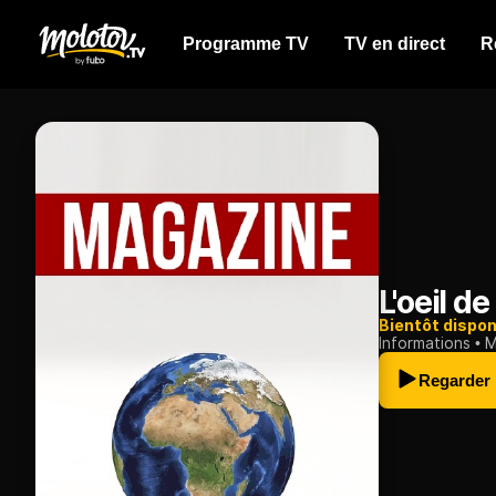
Programme TV
TV en direct
R
L'oeil 
Bientôt dispon
Informations
M
Regarder