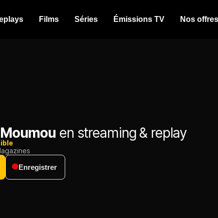
eplays
Films
Séries
Émissions TV
Nos offre
de Moumou
en streaming & replay
ible
agazines
Enregistrer