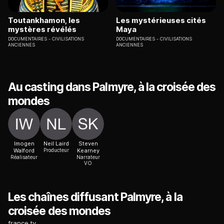
Toutankhamon, les
Les mystérieuses cités
mystères révélés
Maya
DOCUMENTAIRES
CIVILISATIONS
DOCUMENTAIRES
CIVILISATIONS
ANCIENNES
ANCIENNES
Au casting dans Palmyre, à la croisée des
mondes
Imogen
Neil Laird
Steven
Walford
Producteur
Kearney
Réalisateur
Narrateur
VO
Les chaînes diffusant Palmyre, à la
croisée des mondes
france.tv