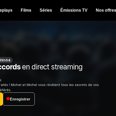
eplays
Films
Séries
Émissions TV
Nos offre
 15h54
ccords
en direct streaming
a
ratés ! Michel et Michel vous révèlent tous les secrets de vos
référés.
Enregistrer