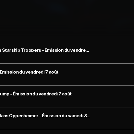
Faux raccords - Les erreurs dans la trilogie Starship Troopers - Émission du vendredi 7 août
 Émission du vendredi 7 août
Gump - Émission du vendredi 7 août
Faux raccords - Les erreurs (explosives) dans Oppenheimer - Émission du samedi 8 août