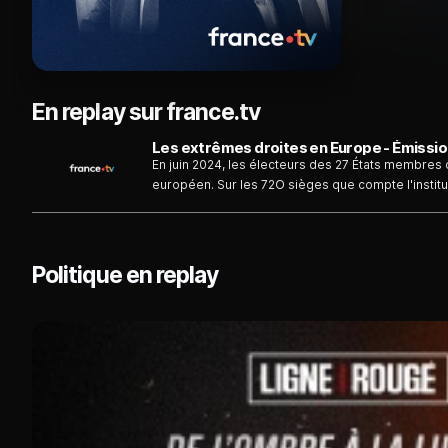
En replay sur france.tv
Les extrêmes droites en Europe - Émissi
En juin 2024, les électeurs des 27 États membres 
européen. Sur les 72O sièges que compte l'instituti
n'appartiennent pas à un groupe politique) sont 
auparavant. L’extrême droite devance de peu le pr
européen. Même si l’ensemble des composantes d
toutefois largement majoritaire avec 500 sièges, le constat est s
Politique en replay
des sièges.