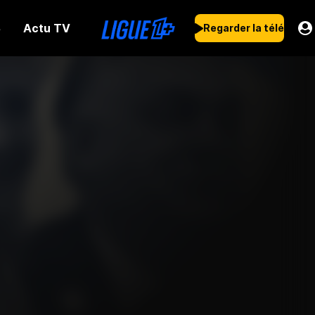
Actu TV
s
Regarder la télé