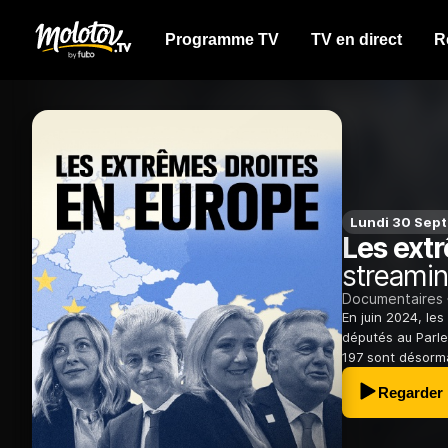
Programme TV
TV en direct
R
Lundi 30 Sept
Les ext
streamin
Documentaires
En juin 2024, le
députés au Parle
197 sont désorma
Regarder