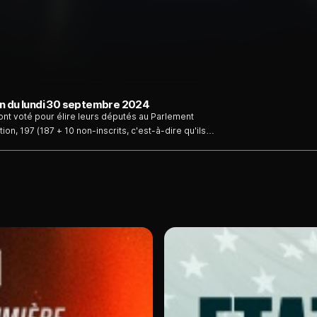
on du lundi 30 septembre 2024
ont voté pour élire leurs députés au Parlement
on, 197 (187 + 10 non-inscrits, c'est-à-dire qu'ils
désormais occupés par l'extrême droite contre 149
incipal groupe conservateur, le Parti populaire
u Parlement, hors extrêmes droites, reste
ans appel : l’extrême droite gagne