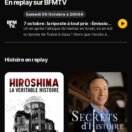
En replay sur BFMTV
Samedi 05 Octobre à 20h54
7 octobre : la riposte à tout prix - Émission du samedi 5 octobre 2024
Un an après l'attaque du Hamas en Israël, où en est
la riposte de Tsahal à Gaza ? Alors que l'accès à
l'enclave palestinienne est interdit aux journalistes
étrangers, des caméramen locaux ont accepté de
filmer pour nous en pleine zone de guerre. Des
images et des témoignages rares pour
Histoire en replay
documenter les opérations militaires de l'armée
israélienne. Tsahal, qui veut éradiquer le Hamas,
affirme avoir éliminé 17.000 combattants de
l'organisation terroriste. Mais ces frappes se font
au prix de destructions massives et de très
nombreuses victimes civiles. Alors pourquoi les
dommages collatéraux sont-ils si importants ? Et
quelles sont les techniques de Tsahal pour
localiser les cibles à abattre ? Une enquête signée
Fanny Morel, Fabrice Babin, Nicolas Duchêne.