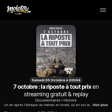
Samedi 05 Octobre à 20h54
7 octobre : la riposte à tout prix
en
streaming gratuit & replay
Documentaires
Histoire
Un an après l'attaque du Hamas en Israël, où en est la riposte de Tsahal à Gaza ? Alors que l'accès à l'enclave palestinienne est interdit aux journalistes étrangers, des caméramen locaux ont accepté de filmer pour nous en pleine zone de guerre. Des images et des témoignages rares pour documenter les opérations militaires de l'armée israélienne.
Voir plus