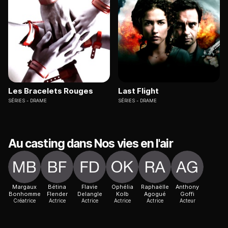
Les Bracelets Rouges
Last Flight
SÉRIES
DRAME
SÉRIES
DRAME
Au casting dans Nos vies en l'air
Margaux
Bétina
Flavie
Ophélia
Raphaëlle
Anthony
Bonhomme
Flender
Delangle
Kolb
Agogué
Goffi
Créatrice
Actrice
Actrice
Actrice
Actrice
Acteur