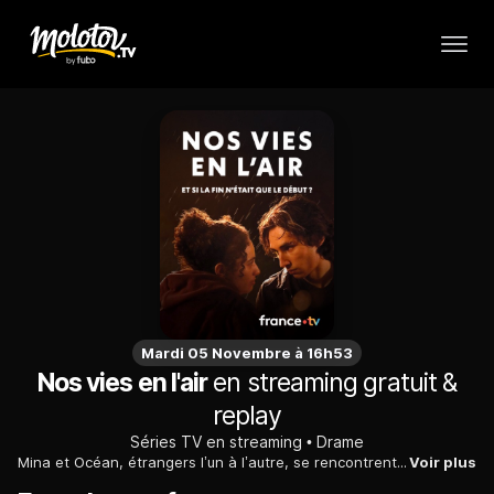
Mardi 05 Novembre à 16h53
Nos vies en l'air
en streaming gratuit &
replay
Séries TV en streaming
Drame
Mina et Océan, étrangers l’un à l’autre, se rencontrent sur un toit la même nuit, prêts à sauter pour se suicider. Ils concluent un pacte : donner une dernière chance à la vie jusqu’à l’aube. Si la mort semble encore préférable, ils sauteront ensemble. Cette nuit leur redonnera-t-elle le courage de vivre ?
Voir plus