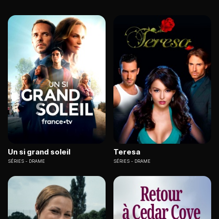
Un si grand soleil
Teresa
SÉRIES
DRAME
SÉRIES
DRAME