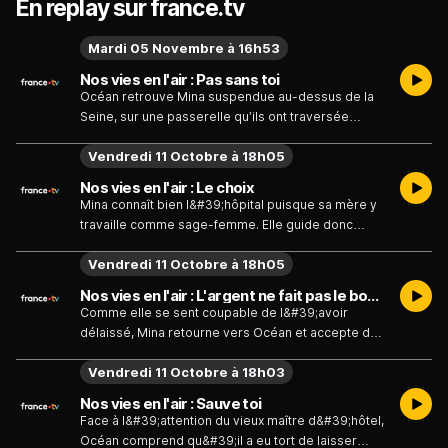
En replay sur france.tv
Mardi 05 Novembre à 16h53
Nos vies en l'air : Pas sans toi
Océan retrouve Mina suspendue au-dessus de la
Seine, sur une passerelle qu’ils ont traversée
ensemble auparavant, il veut la persuader de
Vendredi 11 Octobre à 18h05
revenir sur sa décision.
Nos vies en l'air : Le choix
Mina connaît bien l&#39;hôpital puisque sa mère y
travaille comme sage-femme. Elle guide donc
facilement Océan jusqu&#39;à la chambre
Vendredi 11 Octobre à 18h05
d&#39;Alix. Seulement, une fois face au corps
endormi de son amie, elle est tétanisée, et ne sait
Nos vies en l'air : L'argent ne fait pas le bonheur
ni quoi dire ni quoi faire.Si tu penses être victime
Comme elle se sent coupable de l&#39;avoir
d&#39
délaissé, Mina retourne vers Océan et accepte de
le suivre chez lui pour régler ses comptes avec
Vendredi 11 Octobre à 18h03
son père qui, selon lui, est la cause de tous ses
problèmesSi tu penses être victime
Nos vies en l'air : Sauve toi
d&#39;harcèlement scolaire tu peux contacter
Face à l&#39;attention du vieux maître d&#39;hôtel,
le 3018 (anonyme et
Océan comprend qu&#39;il a eu tort de laisser