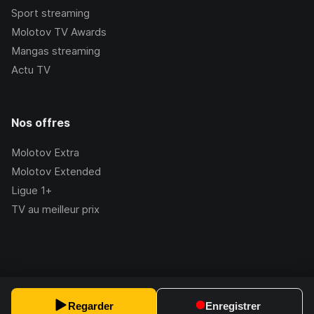
Sport streaming
Molotov TV Awards
Mangas streaming
Actu TV
Nos offres
Molotov Extra
Molotov Extended
Ligue 1+
TV au meilleur prix
©Molotov
2026
, Version:
2.228.1
Regarder
Enregistrer