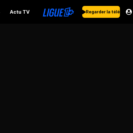
Actu TV
s
Regarder la télé